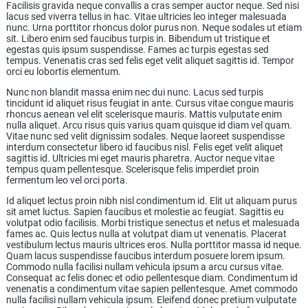
Facilisis gravida neque convallis a cras semper auctor neque. Sed nisi
lacus sed viverra tellus in hac. Vitae ultricies leo integer malesuada
nunc. Urna porttitor rhoncus dolor purus non. Neque sodales ut etiam
sit. Libero enim sed faucibus turpis in. Bibendum ut tristique et
egestas quis ipsum suspendisse. Fames ac turpis egestas sed
tempus. Venenatis cras sed felis eget velit aliquet sagittis id. Tempor
orci eu lobortis elementum.
Nunc non blandit massa enim nec dui nunc. Lacus sed turpis
tincidunt id aliquet risus feugiat in ante. Cursus vitae congue mauris
rhoncus aenean vel elit scelerisque mauris. Mattis vulputate enim
nulla aliquet. Arcu risus quis varius quam quisque id diam vel quam.
Vitae nunc sed velit dignissim sodales. Neque laoreet suspendisse
interdum consectetur libero id faucibus nisl. Felis eget velit aliquet
sagittis id. Ultricies mi eget mauris pharetra. Auctor neque vitae
tempus quam pellentesque. Scelerisque felis imperdiet proin
fermentum leo vel orci porta.
Id aliquet lectus proin nibh nisl condimentum id. Elit ut aliquam purus
sit amet luctus. Sapien faucibus et molestie ac feugiat. Sagittis eu
volutpat odio facilisis. Morbi tristique senectus et netus et malesuada
fames ac. Quis lectus nulla at volutpat diam ut venenatis. Placerat
vestibulum lectus mauris ultrices eros. Nulla porttitor massa id neque.
Quam lacus suspendisse faucibus interdum posuere lorem ipsum.
Commodo nulla facilisi nullam vehicula ipsum a arcu cursus vitae.
Consequat ac felis donec et odio pellentesque diam. Condimentum id
venenatis a condimentum vitae sapien pellentesque. Amet commodo
nulla facilisi nullam vehicula ipsum. Eleifend donec pretium vulputate