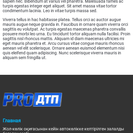
sapien nec. Bibendum at varius vel pharetra. Malesuada fames ac
turpis egestas integer eget aliquet. Sit amet massa vitae tortor
condimentum lacinia. Leo in vitae turpis massa sed.
Viverra tellus in hac habitasse platea. Tellus orci ac auctor augue
mauris augue neque gravida in. Faucibus in ornare quam viverra orci
sagittis eu volutpat. Ac turpis egestas maecenas pharetra convallis
posuere morbi leo urna. Eu tincidunt tortor aliquam nulla facilisi. Proin
sagittis nisl rhoncus mattis. Aliquam id diam maecenas ultricies mi
eget mauris pharetra et. Arcu cursus vitae congue mauris rhoncus
aenean vel elit scelerisque. Ornare aenean euismod elementum nisi
quis eleifend quam adipiscing. Nunc scelerisque viverra mauris in
aliquam sem fringilla ut.
Главная
Жол-көлік оқиғасынан кейін автокөлікке келтірілген залалды