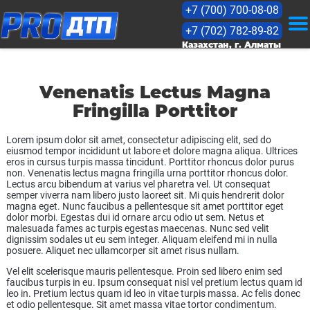
+7 (700) 700-08-08
+7 (702) 782-89-82
KZ
Казахстан, г. Алматы
RU
Venenatis Lectus Magna
Fringilla Porttitor
Бағалау
Lorem ipsum dolor sit amet, consectetur adipiscing elit, sed do
eiusmod tempor incididunt ut labore et dolore magna aliqua. Ultrices
eros in cursus turpis massa tincidunt. Porttitor rhoncus dolor purus
Бағалар
non. Venenatis lectus magna fringilla urna porttitor rhoncus dolor.
Lectus arcu bibendum at varius vel pharetra vel. Ut consequat
semper viverra nam libero justo laoreet sit. Mi quis hendrerit dolor
Кейстер
magna eget. Nunc faucibus a pellentesque sit amet porttitor eget
dolor morbi. Egestas dui id ornare arcu odio ut sem. Netus et
malesuada fames ac turpis egestas maecenas. Nunc sed velit
Мақалалар
dignissim sodales ut eu sem integer. Aliquam eleifend mi in nulla
posuere. Aliquet nec ullamcorper sit amet risus nullam.
Лицензиялар
Vel elit scelerisque mauris pellentesque. Proin sed libero enim sed
faucibus turpis in eu. Ipsum consequat nisl vel pretium lectus quam id
leo in. Pretium lectus quam id leo in vitae turpis massa. Ac felis donec
et odio pellentesque. Sit amet massa vitae tortor condimentum.