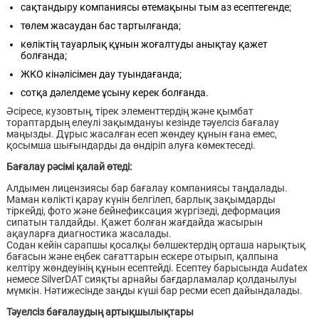
сақтандыру компаниясы өтемақыны тым аз есептегенде;
төлем жасаудан бас тартылғанда;
көліктің тауарлық құнын жоғалтуды анықтау қажет
болғанда;
ЖКО кінәлісімен дау туындағанда;
сотқа дәлелдеме ұсыну керек болғанда.
Әсіресе, кузовтың, тірек элементтердің және қымбат
тораптардың елеулі зақымдануы кезінде тәуелсіз бағалау
маңызды. Дұрыс жасалған есеп жөндеу құнын ғана емес,
қосымша шығындарды да өндіріп алуға көмектеседі.
Бағалау рәсімі қалай өтеді:
Алдымен лицензиясы бар бағалау компаниясы таңдалады.
Маман көлікті қарау күнін белгілеп, барлық зақымдарды
тіркейді, фото және бейнефиксация жүргізеді, деформация
сипатын талдайды. Қажет болған жағдайда жасырын
ақауларға диагностика жасалады.
Содан кейін сарапшы қосалқы бөлшектердің орташа нарықтық
бағасын және еңбек сағаттарын ескере отырып, қалпына
келтіру жөндеуінің құнын есептейді. Есептеу барысында Audatex
немесе SilverDAT сияқты арнайы бағдарламалар қолданылуы
мүмкін. Нәтижесінде заңды күші бар ресми есеп дайындалады.
Тәуелсіз бағалаудың артықшылықтары