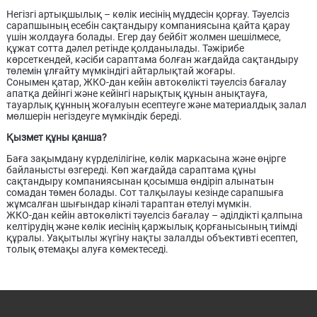
Негізгі артықшылық – көлік иесінің мүддесін қорғау. Тәуелсіз
сарапшының есебін сақтандыру компаниясына қайта қарау
үшін жолдауға болады. Егер дау бейбіт жолмен шешілмесе,
құжат сотта дәлел ретінде қолданылады. Тәжірибе
көрсеткендей, кәсіби сараптама болған жағдайда сақтандыру
төлемін ұлғайту мүмкіндігі айтарлықтай жоғары.
Сонымен қатар, ЖКО-дан кейін автокөлікті тәуелсіз бағалау
апатқа дейінгі және кейінгі нарықтық құнын анықтауға,
тауарлық құнның жоғалуын есептеуге және материалдық залал
мөлшерін негіздеуге мүмкіндік береді.
Қызмет құны қанша?
Баға зақымдану күрделілігіне, көлік маркасына және өңірге
байланысты өзгереді. Көп жағдайда сараптама құны
сақтандыру компаниясынан қосымша өндіріп алынатын
сомадан төмен болады. Сот талқылауы кезінде сарапшыға
жұмсалған шығындар кінәлі тараптан өтелуі мүмкін.
ЖКО-дан кейін автокөлікті тәуелсіз бағалау – әділдікті қалпына
келтірудің және көлік иесінің қаржылық қорғанысының тиімді
құралы. Уақытылы жүгіну нақты залалды объективті есептеп,
толық өтемақы алуға көмектеседі.