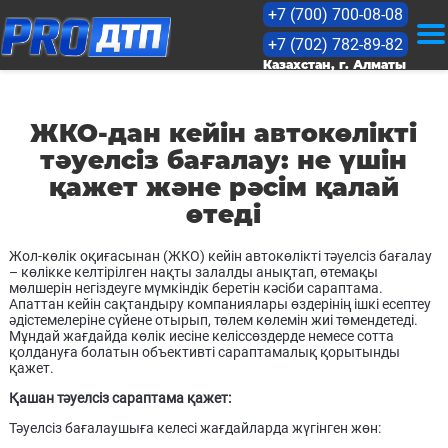
+7 (700) 700-08-08
+7 (702) 782-89-82
KZ
Казахстан, г. Алматы
RU
ЖКО-дан кейін автокөлікті
тәуелсіз бағалау: не үшін
қажет және рәсім қалай
Бағалау
өтеді
Бағалар
Жол-көлік оқиғасынан (ЖКО) кейін автокөлікті тәуелсіз бағалау
– көлікке келтірілген нақты залалды анықтап, өтемақы
мөлшерін негіздеуге мүмкіндік беретін кәсіби сараптама.
Кейстер
Апаттан кейін сақтандыру компаниялары өздерінің ішкі есептеу
әдістемелеріне сүйене отырып, төлем көлемін жиі төмендетеді.
Мұндай жағдайда көлік иесіне келіссөздерде немесе сотта
Мақалалар
қолдануға болатын объективті сараптамалық қорытынды
қажет.
Лицензиялар
Қашан тәуелсіз сараптама қажет:
Тәуелсіз бағалаушыға келесі жағдайларда жүгінген жөн: