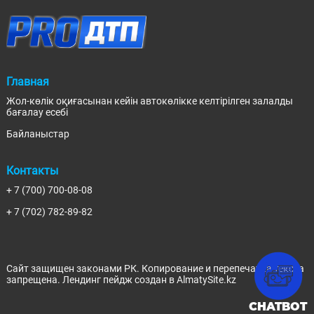
Главная
Жол-көлік оқиғасынан кейін автокөлікке келтірілген залалды
бағалау есебі
Байланыстар
Контакты
+ 7 (700) 700-08-08
+ 7 (702) 782-89-82
Сайт защищен законами РК. Копирование и перепечатка текста
запрещена.
Лендинг пейдж
создан в AlmatySite.kz
CHATBOT