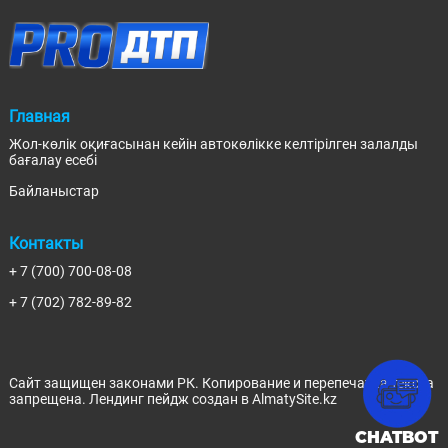
Главная
Жол-көлік оқиғасынан кейін автокөлікке келтірілген залалды
бағалау есебі
Байланыстар
Контакты
+ 7 (700) 700-08-08
+ 7 (702) 782-89-82
Сайт защищен законами РК. Копирование и перепечатка текста
запрещена.
Лендинг пейдж
создан в AlmatySite.kz
CHATBOT