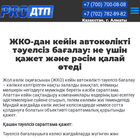
+7 (700) 700-08-08
+7 (702) 782-89-82
KZ
Казахстан, г. Алматы
RU
ЖКО-дан кейін автокөлікті
тәуелсіз бағалау: не үшін
қажет және рәсім қалай
Бағалау
өтеді
Бағалар
Жол-көлік оқиғасынан (ЖКО) кейін автокөлікті тәуелсіз бағалау
– көлікке келтірілген нақты залалды анықтап, өтемақы
мөлшерін негіздеуге мүмкіндік беретін кәсіби сараптама.
Кейстер
Апаттан кейін сақтандыру компаниялары өздерінің ішкі есептеу
әдістемелеріне сүйене отырып, төлем көлемін жиі төмендетеді.
Мұндай жағдайда көлік иесіне келіссөздерде немесе сотта
Мақалалар
қолдануға болатын объективті сараптамалық қорытынды
қажет.
Лицензиялар
Қашан тәуелсіз сараптама қажет:
Тәуелсіз бағалаушыға келесі жағдайларда жүгінген жөн: