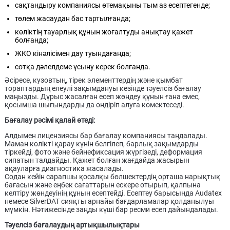
сақтандыру компаниясы өтемақыны тым аз есептегенде;
төлем жасаудан бас тартылғанда;
көліктің тауарлық құнын жоғалтуды анықтау қажет
болғанда;
ЖКО кінәлісімен дау туындағанда;
сотқа дәлелдеме ұсыну керек болғанда.
Әсіресе, кузовтың, тірек элементтердің және қымбат
тораптардың елеулі зақымдануы кезінде тәуелсіз бағалау
маңызды. Дұрыс жасалған есеп жөндеу құнын ғана емес,
қосымша шығындарды да өндіріп алуға көмектеседі.
Бағалау рәсімі қалай өтеді:
Алдымен лицензиясы бар бағалау компаниясы таңдалады.
Маман көлікті қарау күнін белгілеп, барлық зақымдарды
тіркейді, фото және бейнефиксация жүргізеді, деформация
сипатын талдайды. Қажет болған жағдайда жасырын
ақауларға диагностика жасалады.
Содан кейін сарапшы қосалқы бөлшектердің орташа нарықтық
бағасын және еңбек сағаттарын ескере отырып, қалпына
келтіру жөндеуінің құнын есептейді. Есептеу барысында Audatex
немесе SilverDAT сияқты арнайы бағдарламалар қолданылуы
мүмкін. Нәтижесінде заңды күші бар ресми есеп дайындалады.
Тәуелсіз бағалаудың артықшылықтары