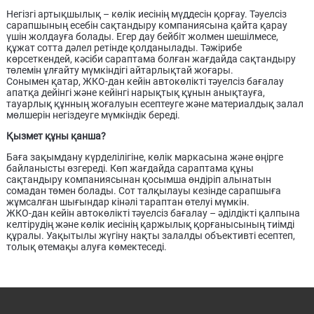
Негізгі артықшылық – көлік иесінің мүддесін қорғау. Тәуелсіз
сарапшының есебін сақтандыру компаниясына қайта қарау
үшін жолдауға болады. Егер дау бейбіт жолмен шешілмесе,
құжат сотта дәлел ретінде қолданылады. Тәжірибе
көрсеткендей, кәсіби сараптама болған жағдайда сақтандыру
төлемін ұлғайту мүмкіндігі айтарлықтай жоғары.
Сонымен қатар, ЖКО-дан кейін автокөлікті тәуелсіз бағалау
апатқа дейінгі және кейінгі нарықтық құнын анықтауға,
тауарлық құнның жоғалуын есептеуге және материалдық залал
мөлшерін негіздеуге мүмкіндік береді.
Қызмет құны қанша?
Баға зақымдану күрделілігіне, көлік маркасына және өңірге
байланысты өзгереді. Көп жағдайда сараптама құны
сақтандыру компаниясынан қосымша өндіріп алынатын
сомадан төмен болады. Сот талқылауы кезінде сарапшыға
жұмсалған шығындар кінәлі тараптан өтелуі мүмкін.
ЖКО-дан кейін автокөлікті тәуелсіз бағалау – әділдікті қалпына
келтірудің және көлік иесінің қаржылық қорғанысының тиімді
құралы. Уақытылы жүгіну нақты залалды объективті есептеп,
толық өтемақы алуға көмектеседі.